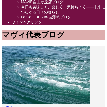
MAVIE自由が丘店ブログ
今日も美味しく、楽しく、気持ちよく――未来に
つながる日々の暮らし
Le Gout Du Vin-塩澤悠ブログ
ワインペアリング
マヴィ代表ブログ