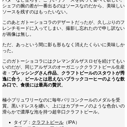
シェフの腕の差が一番出るのはソースなのだから、美味しい
ソースを残すのはもったいない。
このあとガトーショコラのデザートだったが、久しぶりのフ
レンチモードに入ってしまい、撮影し忘れたので申し訳ない
が画像は無し。
ただ、あっという間に影も形もなく消えたくらいに美味しか
った。
このガトーショコラにはクレマンダルザスロゼを続けてもい
いのだが、同じアルザスのオーガニッククラフトビール生産
者・
ブレッシングさん作品、クラフトビールのスタウトが秀
逸に合う
。
ビールとは思えないブラックコーヒーのような飲
み口で、食後には最高の贅沢
。
極小ブリュワリーなのに毎年パリコンクールのメダルを受
賞。黒いドレスを纏い、上にはカプチーノのような色合いの
滑らかで濃厚な泡を持つ超辛口クラフトビール。
タイプ：
クラフトビール
（IPA）