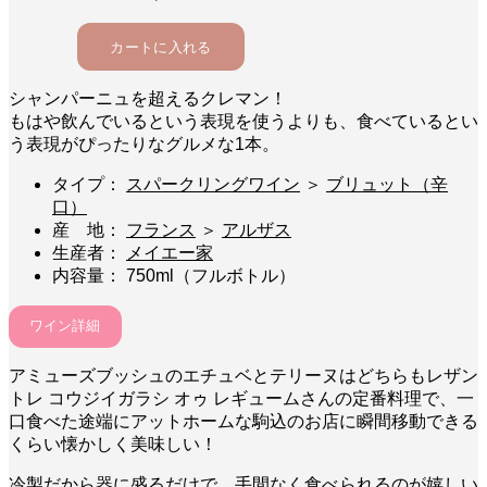
シャンパーニュを超えるクレマン！
もはや飲んでいるという表現を使うよりも、食べているとい
う表現がぴったりなグルメな1本。
タイプ：
スパークリングワイン
＞
ブリュット（辛
口）
産 地：
フランス
＞
アルザス
生産者：
メイエー家
内容量： 750ml（フルボトル）
ワイン詳細
アミューズブッシュのエチュベとテリーヌはどちらもレザン
トレ コウジイガラシ オゥ レギュームさんの定番料理で、一
口食べた途端にアットホームな駒込のお店に瞬間移動できる
くらい懐かしく美味しい！
冷製だから器に盛るだけで、手間なく食べられるのが嬉しい