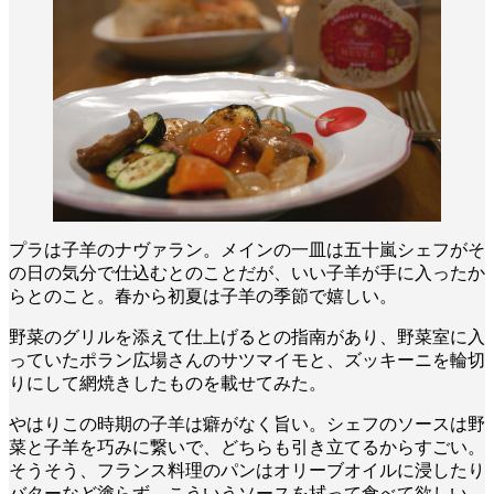
プラは子羊のナヴァラン。メインの一皿は五十嵐シェフがそ
の日の気分で仕込むとのことだが、いい子羊が手に入ったか
らとのこと。春から初夏は子羊の季節で嬉しい。
野菜のグリルを添えて仕上げるとの指南があり、野菜室に入
っていたポラン広場さんのサツマイモと、ズッキーニを輪切
りにして網焼きしたものを載せてみた。
やはりこの時期の子羊は癖がなく旨い。シェフのソースは野
菜と子羊を巧みに繋いで、どちらも引き立てるからすごい。
そうそう、
フランス料理のパンはオリーブオイルに浸したり
バターなど塗らず、こういうソースを拭って食べて欲しい。