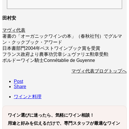
もちろん野菜たっぷりです。デザートまで野菜なので、ちょっと驚きの作品。まった
く美味しい「健康な外食」です。素材を活かしていながら、しっかりと作りこんだフ
レンチなので、ぜひ普段飲みよりもいいワインをBYOしてみてください。 店名 レザ
田村安
ントレ コウジイガラシ オゥ レギュームｼﾞｬﾝﾙ...
マヴィ代表
著書の「オーガニックワインの本」（春秋社刊）でグルマ
ン・クックブック・アワード
日本書部門2004年ベストワインブック賞を受賞
フランス政府より農事功労章シュヴァリエ勲章受勲
ボルドーワイン騎士Connétablie de Guyenne
マヴィ代表ブログトップへ
Post
Share
ワインと料理
ワイン選びに迷ったら、気軽にワイン相談！
用途と好みを伝えるだけで、専門スタッフが最適なワイン