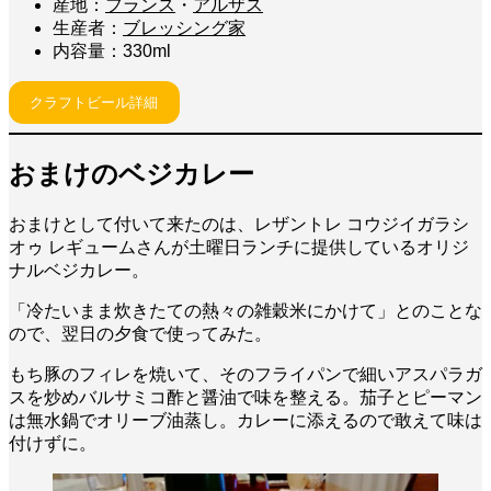
産地：
フランス
・
アルザス
生産者：
ブレッシング家
内容量：330ml
クラフトビール詳細
おまけのベジカレー
おまけとして付いて来たのは、レザントレ コウジイガラシ
オゥ レギュームさんが土曜日ランチに提供しているオリジ
ナルベジカレー。
「冷たいまま炊きたての熱々の雑穀米にかけて」とのことな
ので、翌日の夕食で使ってみた。
もち豚のフィレを焼いて、そのフライパンで細いアスパラガ
スを炒めバルサミコ酢と醤油で味を整える。茄子とピーマン
は無水鍋でオリーブ油蒸し。
カレーに添えるので敢えて味は
付けずに
。