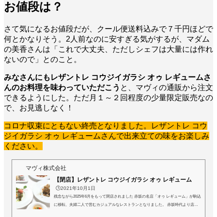
お値段は？
さて気になるお値段だが、クール便送料込みで７千円ほどで
何とかなりそう。2人前なのに安すぎる気がするが、マダム
の美香さんは「これで大丈夫、ただしシェフは大量には作れ
ないので」とのこと。
みなさんにもレザントレ コウジイガラシ オゥ レギュームさ
んのお料理を味わっていただこう
と、マヴィの通販から注文
できるようにした。ただ月１～２回程度の少量限定販売なの
で、お見逃しなく！
コロナ収束にともない終売となりました。レザントレ コウ
ジイガラシ オゥ レギュームさんで出来立ての味をお楽しみ
ください。
マヴィ株式会社
【閉店】レザントレ コウジイガラシ オゥ レギューム
🕒️2021年10月1日
残念ながら2025年6月をもって閉店されました 赤坂の名店「オゥ レギューム」が駒込
に移転、夫婦二人で営むカジュアルなレストランとなりました。 赤坂時代より店名
とおり野菜の扱いが際立っていましたが、今回は多彩な前菜（レザントレ）が主役！