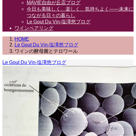
MAVIE自由が丘店ブログ
今日も美味しく、楽しく、気持ちよく――未来に
つながる日々の暮らし
Le Gout Du Vin-塩澤悠ブログ
ワインペアリング
HOME
Le Gout Du Vin-塩澤悠ブログ
ワインの酵母菌とテロワール
Le Gout Du Vin-塩澤悠ブログ