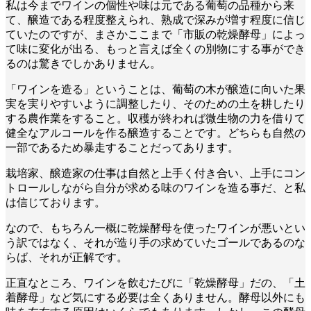
私は今までワインの個性や味は元である葡萄の品種から来
て、醸造である程度整えられ、熟成で深みが増す程度に信じ
ていたのですが、まさかここまで「市販の乾燥酵母」によっ
て味に変化が出る、もっと言えば全くの別物にする事ができ
るのは驚きでしかありません。
「ワインを造る」ということは、葡萄の木が醸造に向いた果
実を実りやすいように調整したり、そのための土を耕したり
する農作業をすること。収穫が終われば微生物の力を借りて
健全なアルコールを作る醸造することです。どちらも自然の
一部であるため暴走することだってあります。
栽培家、醸造家の仕事は自然と上手く付き合い、上手にコン
トロールしながら自分が求める味のワインを造る事だ、と私
は信じております。
なので、もちろん一概に乾燥酵母を使ったワインが悪いとい
う訳ではなく、それが造り手の求めていたゴールであるのな
らば、それが正解です。
正直なところ、ワインを飲むたびに「乾燥酵母」だの、「土
着酵母」など気にする必要は全くありません。酵母以外にも