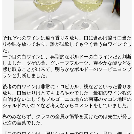
それぞれのワインは違う香りを放ち、口に含めば違う口当た
りや味を放っており、誰が試飲しても全く違う白ワインでし
た。
一つ目の白ワインは、典型的なボルドーの白ワインだと判断
しました。ツゲの葉、グレープフルーツ、爽やかな酸などを
感じ取ることが出来て、明らかなボルドーのソービニヨンブ
ランと判断しました。
後者の白ワインは非常にトロピカル、桃などといった香りを
放ち、口当たりはとてもまろやかでした。最初のワイン程の
自信はないにしてもブルゴーニュ地方の南部のマコン地区の
シャルドネかな？など考えながらコメントをしていました。
私のみならず、クラスの全員が衝撃を受けたのは先生が発し
た次の言葉でした。
「この白ワインは、同じシャトーの白ワイン、品種、畑、ビ