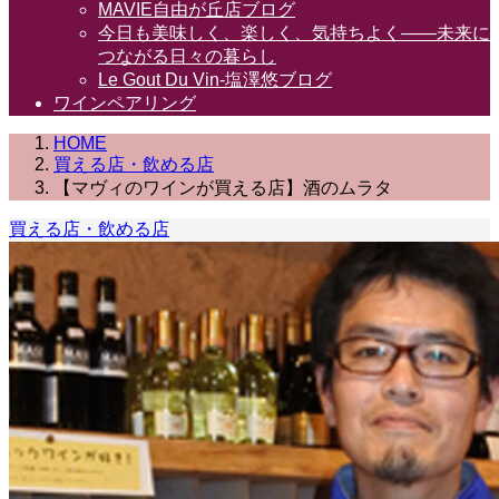
MAVIE自由が丘店ブログ
今日も美味しく、楽しく、気持ちよく――未来に
つながる日々の暮らし
Le Gout Du Vin-塩澤悠ブログ
ワインペアリング
HOME
買える店・飲める店
【マヴィのワインが買える店】酒のムラタ
買える店・飲める店