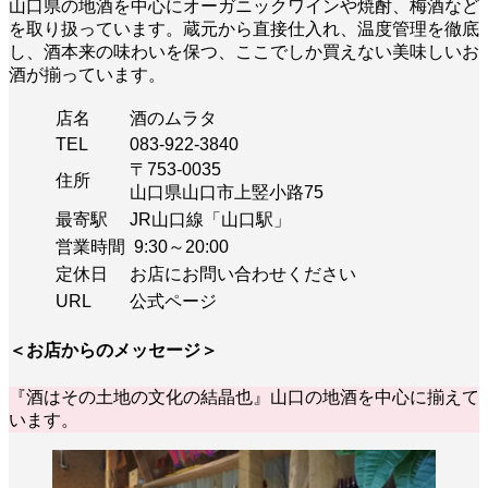
山口県の地酒を中心にオーガニックワインや焼酎、梅酒など
を取り扱っています。蔵元から直接仕入れ、温度管理を徹底
し、酒本来の味わいを保つ、ここでしか買えない美味しいお
酒が揃っています。
店名
酒のムラタ
TEL
083-922-3840
〒753-0035
住所
山口県山口市上竪小路75
最寄駅
JR山口線「山口駅」
営業時間
9:30～20:00
定休日
お店にお問い合わせください
URL
公式ページ
＜お店からのメッセージ＞
『酒はその土地の文化の結晶也』山口の地酒を中心に揃えて
います。