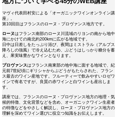
地方について学べる45分のWEB講座
マヴィ代表田村安による「オーガニックワインオンライン講
座」。
第10回目はフランスのローヌ・プロヴァンス地方です。
ローヌ
はフランス南部のローヌ川流域のリヨンの南から地中
海にかけての南北約200kmに広がる地域です。
日中は日差しをたっぷり浴び、夜間はミストラル（アルプス
降ろしの強風）で冷え込むため、ぶどうはしっかり糖分を蓄
え、果実味豊かなワインとなります。
プロヴァンス
はフランス南東部の地中海に面する地域で、紀
元前7世紀頃にギリシャからぶどうがもたらされた、フラン
ス最古のワイン産地です。フルーティーで飲みやすいロゼワ
インで有名ですが、良質の赤ワインと白ワインも産出しま
す。
講座では、フランスのローヌ・プロヴァンス地方の地理・気
候的特徴、文化背景などを含め、オーガニックワイン生産者
の特徴などをやさしく解説し、ローヌ・プロヴァンス地方の
理解を深めてワイン選びに役立つ知識をお伝えします。