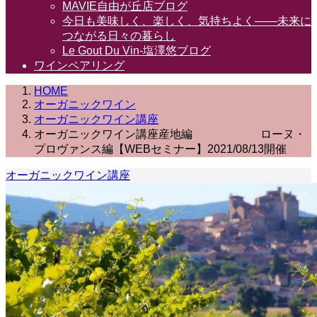
MAVIE自由が丘店ブログ
今日も美味しく、楽しく、気持ちよく――未来に
つながる日々の暮らし
Le Gout Du Vin-塩澤悠ブログ
ワインペアリング
HOME
オーガニックワイン
オーガニックワイン講座
オーガニックワイン講座産地編 ローヌ・
プロヴァンス編【WEBセミナー】2021/08/13開催
オーガニックワイン講座