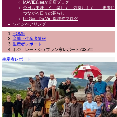
MAVIE自由が丘店ブログ
今日も美味しく、楽しく、気持ちよく――未来に
つながる日々の暮らし
Le Gout Du Vin-塩澤悠ブログ
ワインペアリング
HOME
産地・生産者情報
生産者レポート
ボジョレー・シュブラン家レポート2025年
生産者レポート