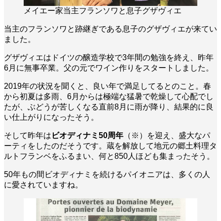
メイエー家当主フランソワと息子グザヴィエ
当主のフランソワと跡継ぎである息子のグザヴィエが来てい
ました。
グザヴィエはドイツの醸造学校で3年間の勉強を終え、昨年
6月に無事卒業。父の元でワイン作りをスタートしました。
2019年の状況を聞くと、良い年で満足してるとのこと。春
から初夏は多雨、6月からは極端な猛暑で乾燥して心配でし
たが、ぶどうが苦しくなる直前8月に雨が降り、結果的に良
い仕上がりになったそう。
そして昨年は
ビオディナミ50周年
（※）を迎え、盛大なパ
ーティをしたのだそうです。蔵を解放して地元の郷土料理タ
ルトフランベをふるまい、何と850人ほども集まったそう。
50年もの間ビオディナミを続けるパイオニアは、多くの人
に愛されていますね。