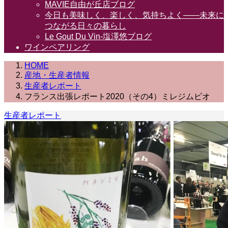
MAVIE自由が丘店ブログ
今日も美味しく、楽しく、気持ちよく――未来に
つながる日々の暮らし
Le Gout Du Vin-塩澤悠ブログ
ワインペアリング
HOME
産地・生産者情報
生産者レポート
フランス出張レポート2020（その4）ミレジムビオ
生産者レポート