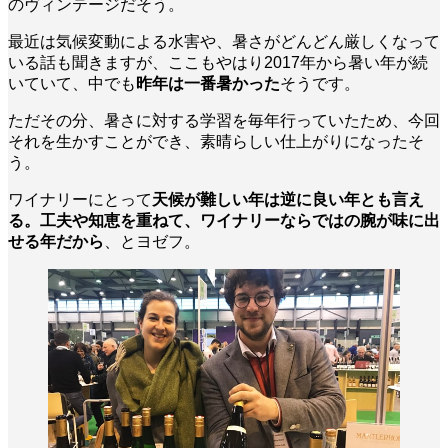
のヴィンテージだそう。
最近は気候変動による水害や、暑さがどんどん厳しくなって
いる話も聞きますが、ここもやはり2017年から暑い年が続
いていて、中でも
昨年は一番暑かった
そうです。
ただその分、暑さに対する学習を毎年行っていたため、今回
それを生かすことができ、素晴らしい仕上がりになったそ
う。
ワイナリーにとって
天候が難しい年は逆に良い年とも言え
る。工夫や知恵を重ねて、ワイナリーならではの腕が味に出
せる年だから
、とヨゼフ。