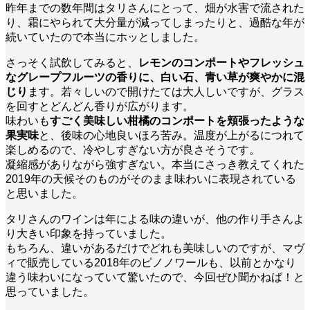
昨年までの数年間はタリさんにとって、畑が水害で流された
り、霜にやられて大分量が減ってしまったりと、過酷な年が
続いていたので本当にホッとしました。
さっそく試飲してみると、
レモンのコンポートやフレッシュ
なグレープフルーツの香りに、白い石、青い草が爽やかに混
じり
ます。若々しいので開けたては大人しいですが、グラス
を回すとどんどん香りが広がります。
味わいも
すごく美味しい柑橘のコンポートを頬張ったような
果実味
と、後味の心地良いほろ苦み。温度が上がるにつれて
楽しめるので、冷やしすぎない方が良さそうです。
凝縮感がありながら強すぎない。本当にさっき教えてくれた
2019年の天候そのものがそのまま味わいに表現されている
と思いました。
タリさんのワインは年による味の違いが、他の作り手さんよ
り大きい印象を持っていました。
もちろん、違いがあるだけでどれも美味しいのですが、マヴ
ィで販売している2018年のピノノワールも、以前とかなり
違う味わいになっていて驚いたので、今回ぜひ聞かねば！と
思っていました。