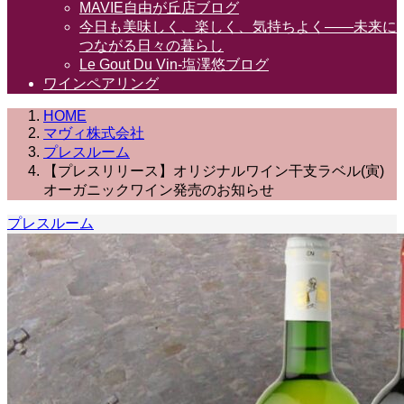
MAVIE自由が丘店ブログ
今日も美味しく、楽しく、気持ちよく――未来に
つながる日々の暮らし
Le Gout Du Vin-塩澤悠ブログ
ワインペアリング
HOME
マヴィ株式会社
プレスルーム
【プレスリリース】オリジナルワイン干支ラベル(寅)
オーガニックワイン発売のお知らせ
プレスルーム