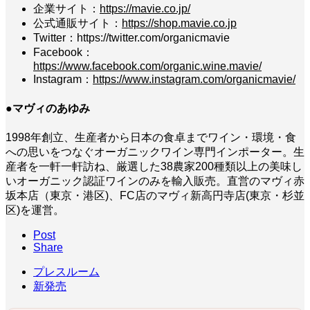
企業サイト：
https://mavie.co.jp/
公式通販サイト：
https://shop.mavie.co.jp
Twitter：https://twitter.com/organicmavie
Facebook：
https://www.facebook.com/organic.wine.mavie/
Instagram：
https://www.instagram.com/organicmavie/
●マヴィのあゆみ
1998年創立、生産者から日本の食卓までワイン・環境・食
への思いをつなぐオーガニックワイン専門インポーター。生
産者を一軒一軒訪ね、厳選した38農家200種類以上の美味し
いオーガニック認証ワインのみを輸入販売。直営のマヴィ赤
坂本店（東京・港区)、FC店のマヴィ新高円寺店(東京・杉並
区)を運営。
Post
Share
プレスルーム
新発売