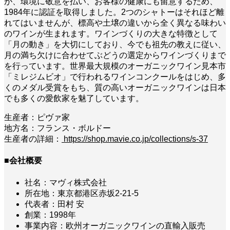
が、環境に敬意を払い、お客様の健康にも留意するため、
1984年に認証を取得しました。2つのシャトーはそれほど離
れてはいませんが、標高や土壌の違いから全く異なる味わい
のワインが生まれます。ワインづくりの大きな特徴として
「月の動き」を大切にしており、今でも祖先の教えに従い、
月の満ち欠けに合わせてぶどうの選定からワインづくりまで
を行っています。世界最大規模のオーガニックワイン見本市
「ミレジムビオ」で行われるワインコンクールをはじめ、多
くのメダル受賞をもち、質の高いオーガニックワインは日本
でも多くの愛飲家を魅了しています。
生産者：ピヴァ家
地方名：フランス・ボルドー
生産者の詳細：
https://shop.mavie.co.jp/collections/s-37
■会社概要
社名：マヴィ株式会社
所在地：東京都港区赤坂2-21-5
代表者：田村 安
創業：1998年
事業内容：欧州オーガニックワインの直輸入販売