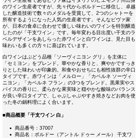
ワイン生産者であるピヴァ家はイタリアのピエモンテ州出身
のワイン生産者ですが、先々代からボルドーに移住し、卓越
した醸造技術で数々のメダルを受賞して、2つのシャトーを
所有するようになった人気の生産者です。そんなピヴァ家
が、日本の食卓に合わせて優しい味わいのワインを特別醸造
したのが「干支ワイン」です。毎年変わる目出度い干支のラ
ベルデザインをあしらった赤ワインと白ワインは、見た目も
味わいも多くの方々に喜ばれています。
白ワインはぶどう品種「ソーヴィニヨン グリ」を主体に
「セミヨン」をブレンド。華やかな香りと、爽やかですっき
りとした味わいが印象的。和食やおせちにも相性抜群の辛口
タイプです。赤ワインは「メルロー」「カベルネ ソーヴィ
ニヨン」「カベルネ フラン」の3つをブレンド。黒果実やス
パイスの香りに、柔らかな果実味と穏やかな酸味のバランス
が良い辛口タイプで、しゃぶしゃぶやすき焼きなどお肉を使
った冬の鍋料理によく合います。
■商品概要「干支ワイン 白」
商品番号：37007
商品名：ボルドー（アントル ドゥー メール） 干支ワ